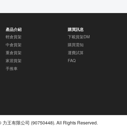
產品介紹
購買訊息
輕倉貨架
下載貨架DM
中倉貨架
購買需知
重倉貨架
運費試算
家居貨架
FAQ
手推車
© 力王有限公司 (90750448). All Rights Reserved.