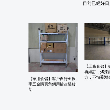
目前已經好日
【工廠倉儲】
再續訂，烤漆
方，不怕受潮
【家用倉儲】客戶自行至振
宇五金購買角鋼用輪改裝貨
架