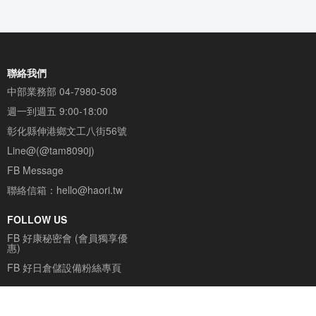
聯絡我們
中部業務部
04-7980-508
週一到週五 9:00-18:00
彰化縣伸港鄉文工八街56號
Line@(@tam8090j)
FB Message
聯絡信箱：
hello@haori.tw
FOLLOW US
FB 好康秘密會 (會員獨享優
惠)
FB 好日倉儲設備粉絲專頁