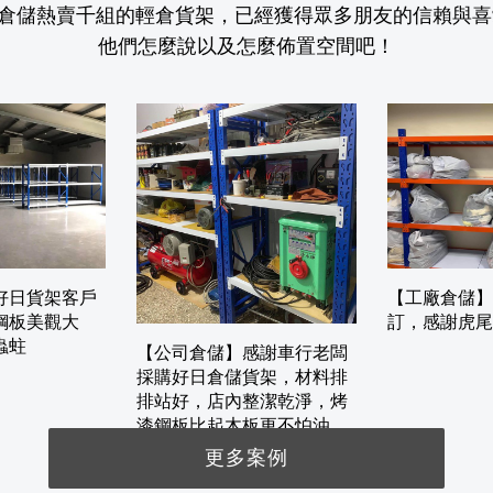
倉儲熱賣千組的輕倉貨架，已經獲得眾多朋友的信賴與喜
他們怎麼說以及怎麼佈置空間吧！
好日貨架客戶
【工廠倉儲】
鋼板美觀大
訂，感謝虎尾
蟲蛀
【公司倉儲】感謝車行老闆
採購好日倉儲貨架，材料排
排站好，店內整潔乾淨，烤
漆鋼板比起木板更不怕油
漬，輕鬆整潔
更多案例