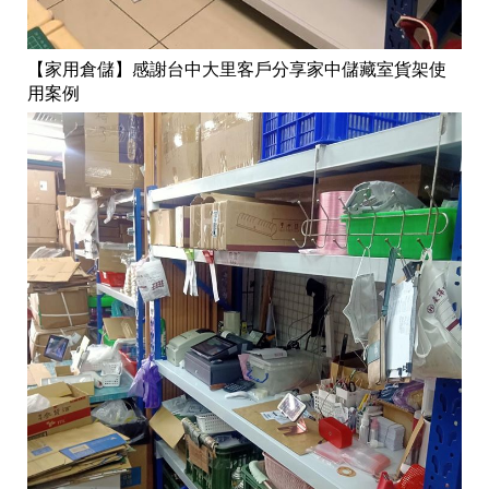
【家用倉儲】感謝台中大里客戶分享家中儲藏室貨架使
用案例