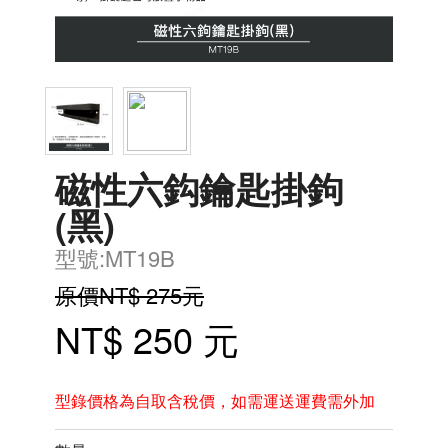
磁性六鈎鑰匙掛鉤
(黑)
型號:MT19B
原價NT$ 275元
NT$ 250 元
型錄價格為自取含稅價，如需運送運費需外加