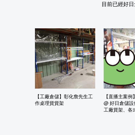
目前已經好日
【工廠倉儲】彰化詹先生工
【直播主案例
作桌理貨貨架
@ 好日倉儲設備
工廠貨架、各