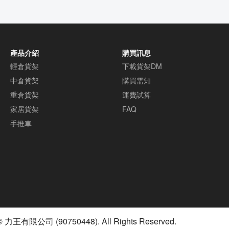
【工作桌案例
台，好日倉儲
擇
產品介紹
購買訊息
輕倉貨架
下載貨架DM
中倉貨架
購買需知
重倉貨架
運費試算
家居貨架
FAQ
手推車
© 力王有限公司 (90750448). All Rights Reserved.