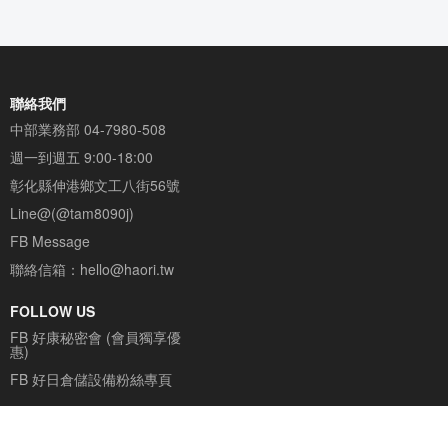
】木工工作
貨架木工新選
聯絡我們
中部業務部
04-7980-508
週一到週五 9:00-18:00
彰化縣伸港鄉文工八街56號
Line@(@tam8090j)
FB Message
聯絡信箱：
hello@haori.tw
FOLLOW US
FB 好康秘密會 (會員獨享優
惠)
FB 好日倉儲設備粉絲專頁