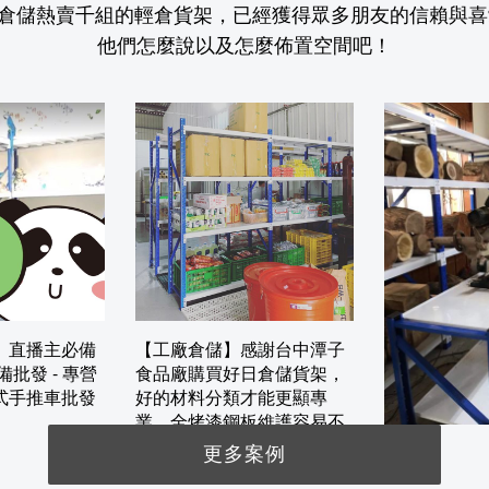
倉儲熱賣千組的輕倉貨架，已經獲得眾多朋友的信賴與喜
他們怎麼說以及怎麼佈置空間吧！
】直播主必備
【工廠倉儲】感謝台中潭子
批發 - 專營
食品廠購買好日倉儲貨架，
式手推車批發
好的材料分類才能更顯專
業，全烤漆鋼板維護容易不
怕受潮跟蟲蛀
更多案例