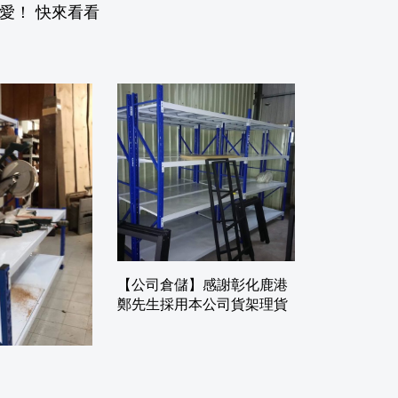
愛！ 快來看看
【公司倉儲】感謝彰化鹿港
鄭先生採用本公司貨架理貨