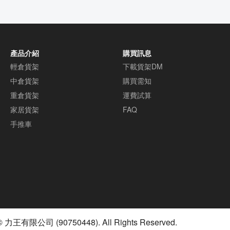
產品介紹
購買訊息
輕倉貨架
下載貨架DM
中倉貨架
購買需知
重倉貨架
運費試算
家居貨架
FAQ
手推車
© 力王有限公司 (90750448). All Rights Reserved.