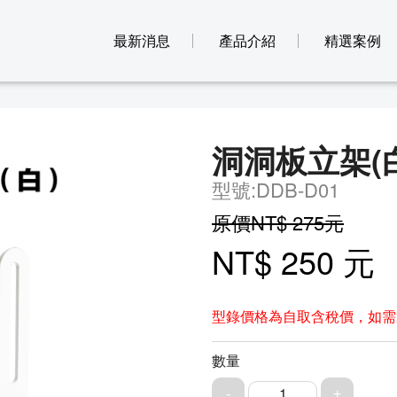
最新消息
產品介紹
精選案例
洞洞板立架(白
型號:DDB-D01
原價NT$ 275元
NT$ 250 元
型錄價格為自取含稅價，如需
數量
1