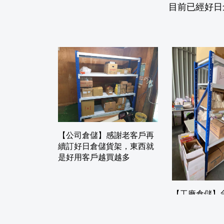
目前已經好日
【公司倉儲】感謝老客戶再
續訂好日倉儲貨架，東西就
是好用客戶越買越多
【工廠倉儲】
廠貨架使用案