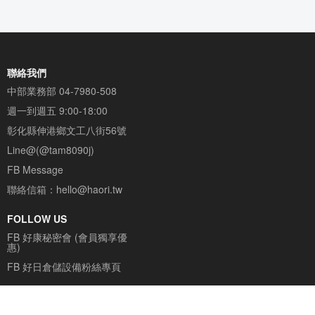
聯絡我們
中部業務部
04-7980-508
週一到週五 9:00-18:00
彰化縣伸港鄉文工八街56號
Line@(@tam8090j)
FB Message
聯絡信箱：
hello@haori.tw
FOLLOW US
FB 好康秘密會 (會員獨享優
惠)
FB 好日倉儲設備粉絲專頁