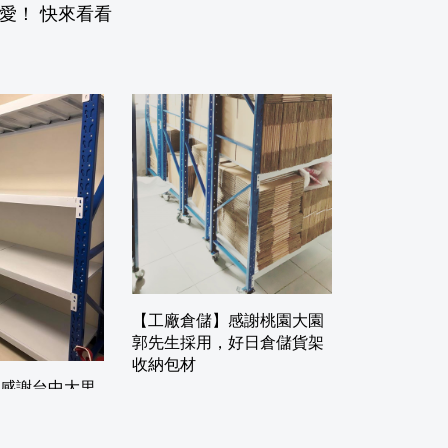
愛！ 快來看看
【工廠倉儲】感謝桃園大園
郭先生採用，好日倉儲貨架
收納包材
感謝台中大里
儲藏室貨架使