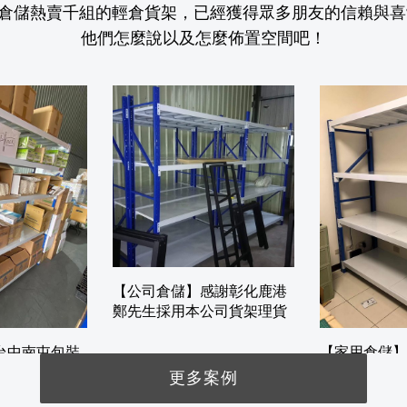
倉儲熱賣千組的輕倉貨架，已經獲得眾多朋友的信賴與喜
他們怎麼說以及怎麼佈置空間吧！
【公司倉儲】感謝彰化鹿港
鄭先生採用本公司貨架理貨
台中南屯包裝
【家用倉儲】
例
客戶分享家中
更多案例
用案例