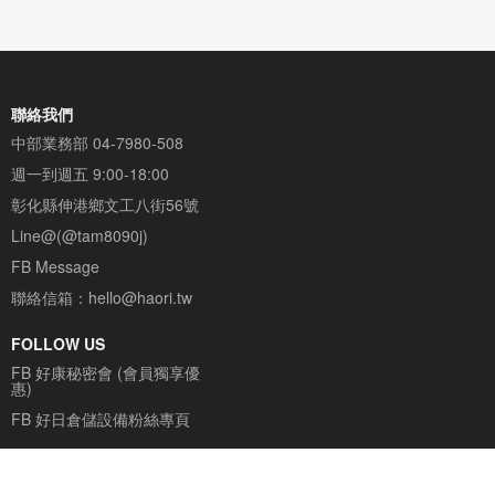
聯絡我們
中部業務部
04-7980-508
週一到週五 9:00-18:00
彰化縣伸港鄉文工八街56號
Line@(@tam8090j)
FB Message
聯絡信箱：
hello@haori.tw
FOLLOW US
FB 好康秘密會 (會員獨享優
惠)
FB 好日倉儲設備粉絲專頁