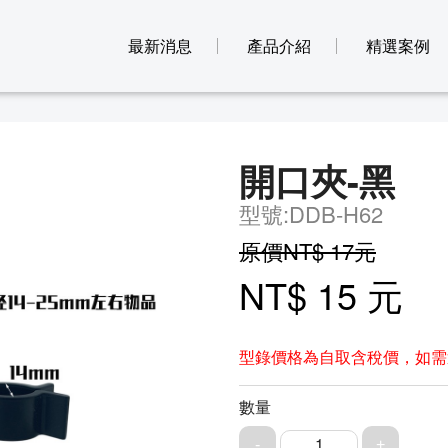
最新消息
產品介紹
精選案例
開口夾-黑
型號:DDB-H62
原價NT$ 17元
NT$ 15 元
型錄價格為自取含稅價，如需
數量
1