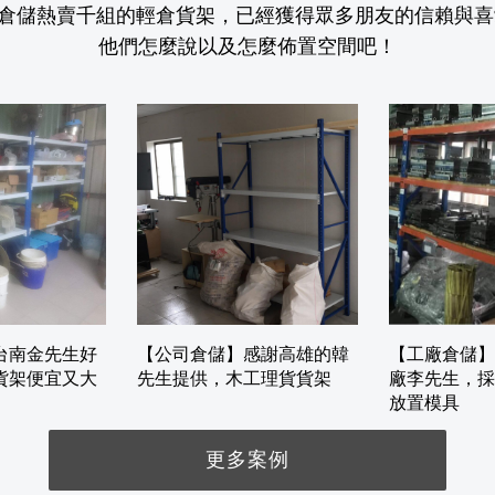
倉儲熱賣千組的輕倉貨架，已經獲得眾多朋友的信賴與喜
他們怎麼說以及怎麼佈置空間吧！
台南金先生好
【公司倉儲】感謝高雄的韓
【工廠倉儲】
貨架便宜又大
先生提供，木工理貨貨架
廠李先生，採
放置模具
更多案例