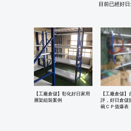
目前已經好日
【工廠倉儲】彰化好日家用
【工廠倉儲】
層架組裝案例
評，好日倉儲
碗ＣＰ值爆表