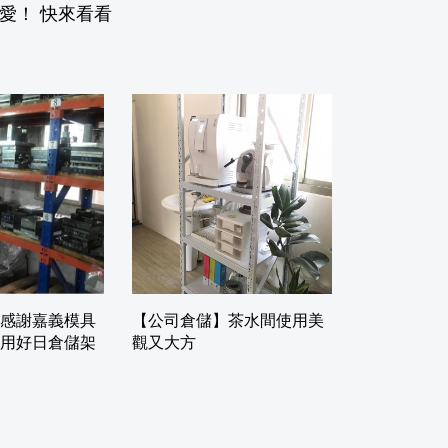
愛！ 快來看看
感謝嘉義模具
【公司倉儲】茶水間使用美
用好日倉儲架
觀又大方