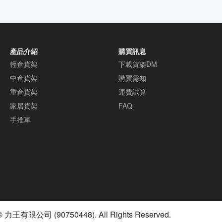
產品介紹
購買訊息
輕倉貨架
下載貨架DM
中倉貨架
購買需知
重倉貨架
運費試算
家居貨架
FAQ
手推車
© 力王有限公司 (90750448). All Rights Reserved.