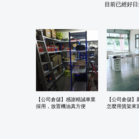
目前已經好日
【公司倉儲】感謝精誠車業
【公司倉儲】
採用，放置機油真方便
怎麼用貨架來