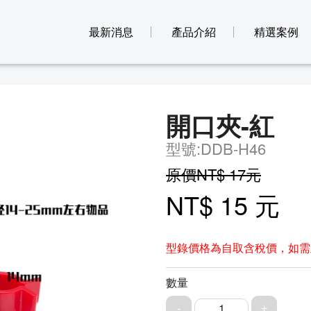
最新消息
產品介紹
精選案例
開口夾-紅
型號:DDB-H46
原價NT$ 17元
NT$ 15 元
型錄價格為自取含稅價，如需
數量
1