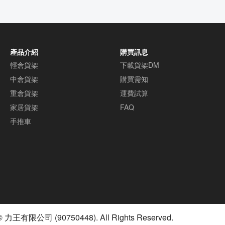
【客戶好評】
這麼好用，用
產品介紹
購買訊息
輕倉貨架
下載貨架DM
中倉貨架
購買需知
重倉貨架
運費試算
家居貨架
FAQ
手推車
© 力王有限公司 (90750448). All Rights Reserved.