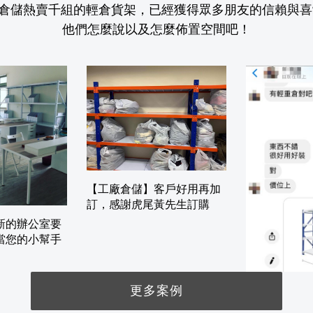
倉儲熱賣千組的輕倉貨架，已經獲得眾多朋友的信賴與喜
他們怎麼說以及怎麼佈置空間吧！
【工廠倉儲】客戶好用再加
訂，感謝虎尾黃先生訂購
新的辦公室要
當您的小幫手
更多案例