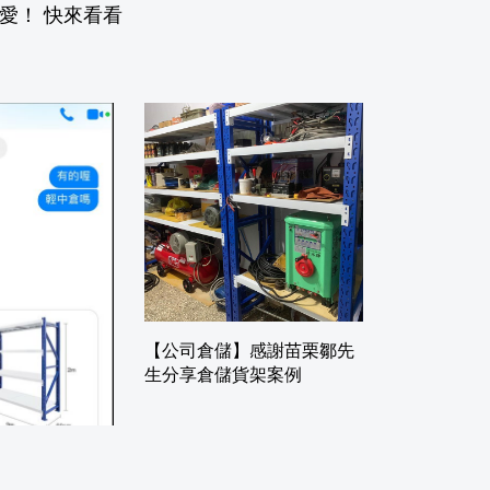
愛！ 快來看看
【公司倉儲】感謝苗栗鄒先
生分享倉儲貨架案例