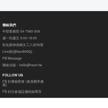
我們東西就是
過都說讚
聯絡我們
中部業務部
04-7980-508
週一到週五 9:00-18:00
彰化縣伸港鄉文工八街56號
Line@(@tam8090j)
FB Message
聯絡信箱：
hello@haori.tw
FOLLOW US
FB 好康秘密會 (會員獨享優
惠)
FB 好日倉儲設備粉絲專頁