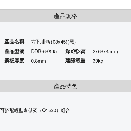
產品規格
產品名稱
方孔掛板(68x45)(黑)
產品型號
DDB-68X45
深
x寬
x高
2x68x45cm
鋼板厚度
0.8mm
建議載重
30kg
產品特色
可搭配輕型倉儲架（Q1520）組合