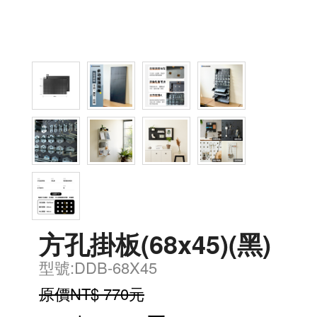
方孔掛板(68x45)(黑)
型號:DDB-68X45
原價NT$ 770元