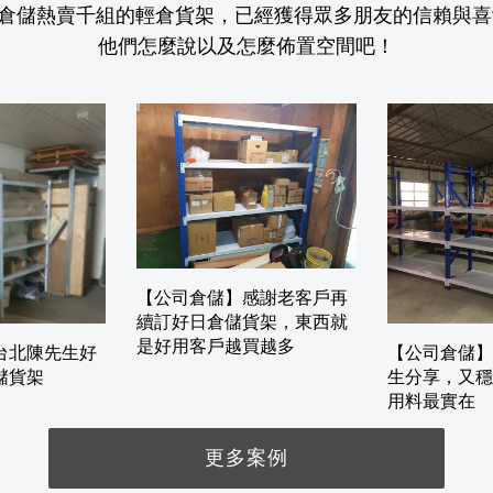
倉儲熱賣千組的輕倉貨架，已經獲得眾多朋友的信賴與喜
他們怎麼說以及怎麼佈置空間吧！
【公司倉儲】感謝老客戶再
續訂好日倉儲貨架，東西就
是好用客戶越買越多
台北陳先生好
【公司倉儲】
儲貨架
生分享，又穩
用料最實在
更多案例