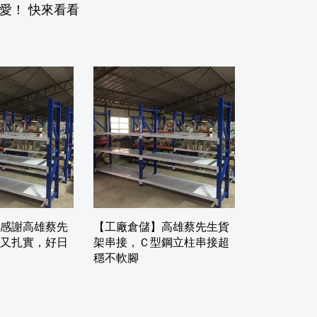
愛！ 快來看看
感謝高雄蔡先
【工廠倉儲】高雄蔡先生貨
又扎實，好日
架串接，Ｃ型鋼立柱串接超
穩不軟腳