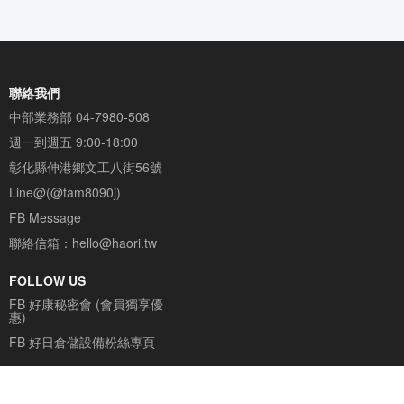
聯絡我們
中部業務部
04-7980-508
週一到週五 9:00-18:00
彰化縣伸港鄉文工八街56號
Line@(@tam8090j)
FB Message
聯絡信箱：
hello@haori.tw
FOLLOW US
FB 好康秘密會 (會員獨享優
惠)
FB 好日倉儲設備粉絲專頁