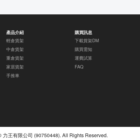
產品介紹
購買訊息
輕倉貨架
下載貨架DM
中倉貨架
購買需知
重倉貨架
運費試算
家居貨架
FAQ
手推車
© 力王有限公司 (90750448). All Rights Reserved.