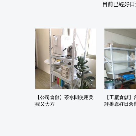
目前已經好日
【公司倉儲】茶水間使用美
【工廠倉儲】
觀又大方
評推薦好日倉