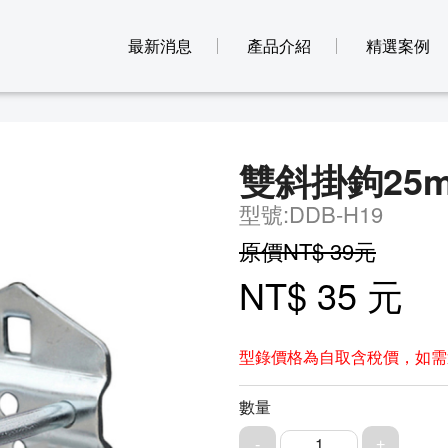
最新消息
產品介紹
精選案例
雙斜掛鉤25
型號:DDB-H19
原價NT$ 39元
NT$ 35 元
型錄價格為自取含稅價，如需
數量
1