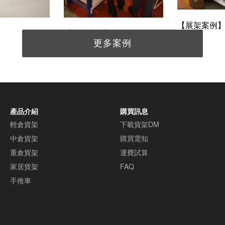
【展架案例
感謝桃園大園
【展架案例】我們的貨架快
生，再多的
更多案例
輕中型倉儲貨
拆快裝特性，展場佈展超方
理
間
便，佈展貨架找好日就對了
產品介紹
購買訊息
輕倉貨架
下載貨架DM
中倉貨架
購買需知
重倉貨架
運費試算
家居貨架
FAQ
手推車