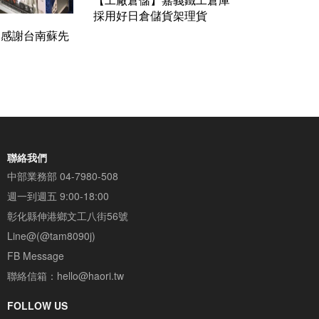
採用好日倉儲貨架理貨
】感謝台南蘇先
玩具也能輕鬆整
聯絡我們
中部業務部
04-7980-508
週一到週五 9:00-18:00
彰化縣伸港鄉文工八街56號
Line@(@tam8090j)
FB Message
聯絡信箱：
hello@haori.tw
FOLLOW US