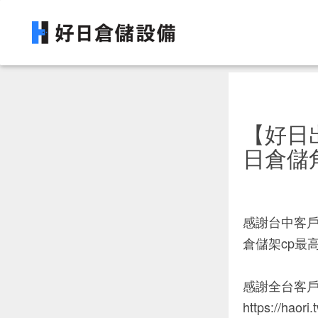
【好日
日倉儲
感謝台中客戶
倉儲架cp最
感謝全台客
https://haori