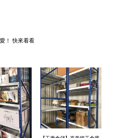
愛！ 快來看看
【工廠倉儲】嘉義鐵工倉庫