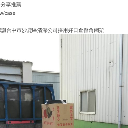
例分享推薦
.tw/case
]感謝台中市沙鹿區清潔公司採用好日倉儲角鋼架