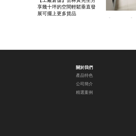
享幾十坪的空間輕鬆垂直發
展可擺上更多貨品
【公司倉儲】
張先生訂購，
架建置理貨空
關於我們
產品特色
公司簡介
精選案例