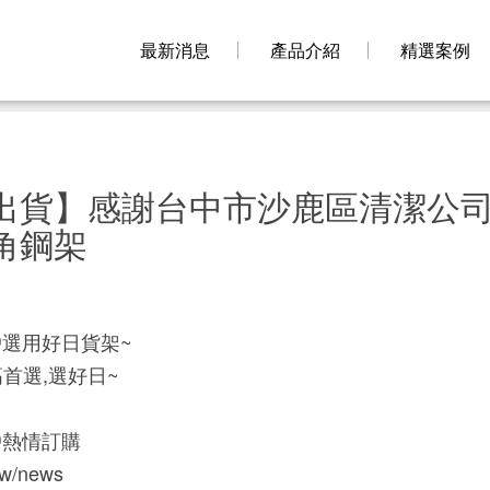
最新消息
產品介紹
精選案例
出貨】感謝台中市沙鹿區清潔公
角鋼架
選用好日貨架~
高首選,選好日~
戶熱情訂購
.tw/news