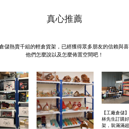
真心推薦
倉儲熱賣千組的輕倉貨架，已經獲得眾多朋友的信賴與喜
他們怎麼說以及怎麼佈置空間吧！
【工廠倉儲
林先生訂購
架，裝滿滿