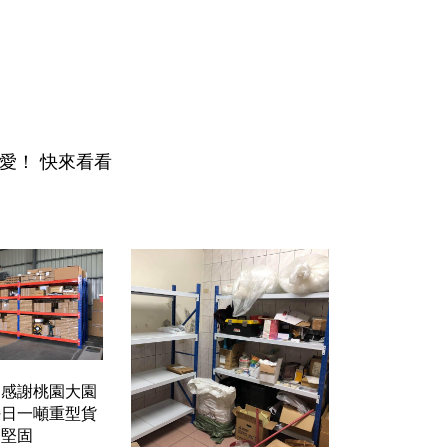
愛！ 快來看看
】感謝桃園大園
好日一噸重型貨
超堅固