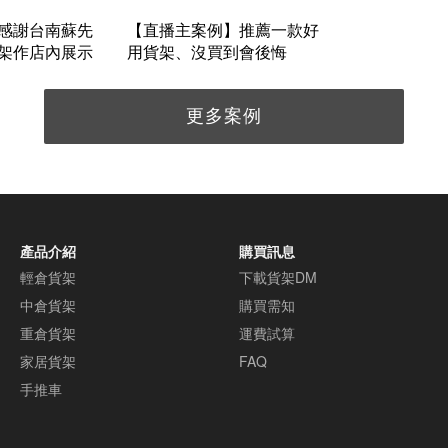
感謝台南蘇先
【直播主案例】推薦一款好
架作店內展示
用貨架、沒買到會後悔
更多案例
產品介紹
購買訊息
輕倉貨架
下載貨架DM
中倉貨架
購買需知
重倉貨架
運費試算
家居貨架
FAQ
手推車