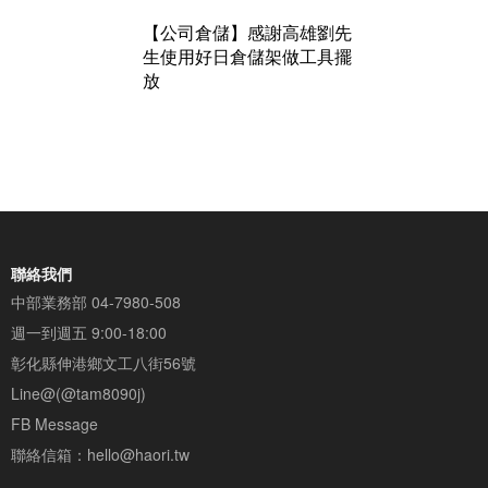
【公司倉儲】感謝高雄劉先
生使用好日倉儲架做工具擺
放
聯絡我們
中部業務部
04-7980-508
週一到週五 9:00-18:00
彰化縣伸港鄉文工八街56號
Line@(@tam8090j)
FB Message
聯絡信箱：
hello@haori.tw