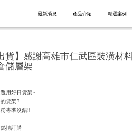
最新消息
產品介紹
精選案例
出貨】感謝高雄市仁武區裝潢材
倉儲層架
選用好日貨架~
的貨架?
粉專準沒錯!!
戶熱情訂購