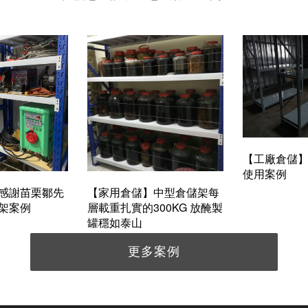
【工廠倉儲
使用案例
感謝苗栗鄒先
【家用倉儲】中型倉儲架每
架案例
層載重扎實的300KG 放醃製
罐穩如泰山
更多案例