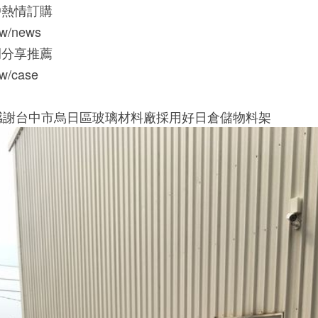
戶熱情訂購
.tw/news
例分享推薦
.tw/case
]感謝台中市烏日區玻璃材料廠採用好日倉儲物料架