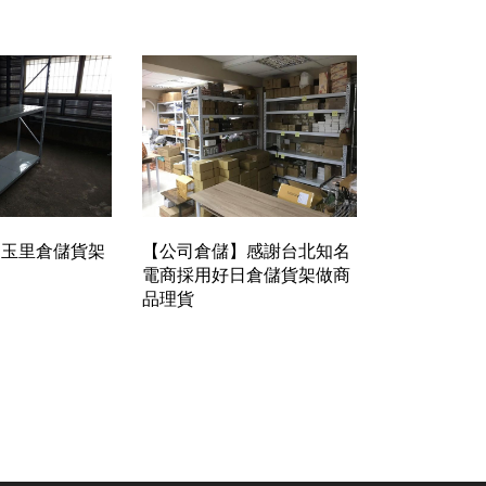
】玉里倉儲貨架
【公司倉儲】感謝台北知名
電商採用好日倉儲貨架做商
品理貨