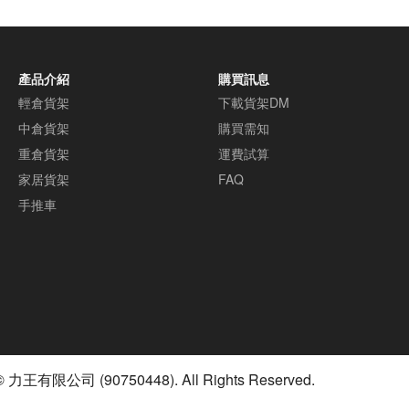
產品介紹
購買訊息
輕倉貨架
下載貨架DM
中倉貨架
購買需知
重倉貨架
運費試算
家居貨架
FAQ
手推車
© 力王有限公司 (90750448). All Rights Reserved.