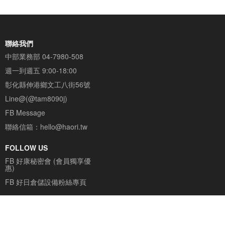
聯絡我們
中部業務部
04-7980-508
週一到週五 9:00-18:00
彰化縣伸港鄉文工八街56號
Line@(@tam8090j)
FB Message
聯絡信箱：
hello@haori.tw
FOLLOW US
FB 好康秘密會 (會員獨享優
惠)
FB 好日倉儲設備粉絲專頁