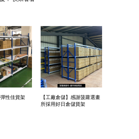
】彈性佳貨架
【工廠倉儲】感謝菠蘿選畫
所採用好日倉儲貨架