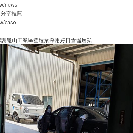
.tw/news
例分享推薦
.tw/case
]感謝龜山工業區營造業採用好日倉儲層架