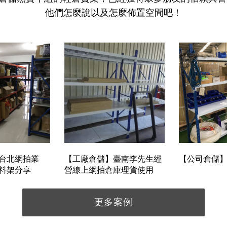
他們怎麼說以及怎麼佈置空間吧！
台北網拍業
【工廠倉儲】臺南李先生經
【公司倉儲
料架分享
營線上網拍倉庫理貨使用
更多案例