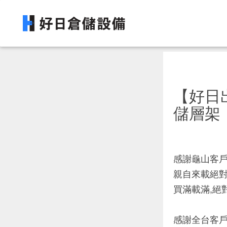
【好日
儲層架
感謝龜山客戶
親自來載絕對划
買滿載滿,絕
感謝全台客