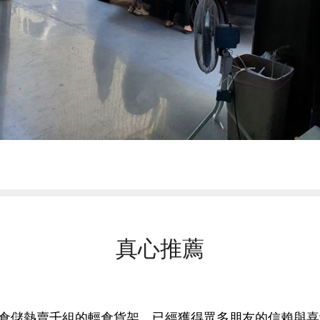
真心推薦
倉儲熱賣千組的輕倉貨架，已經獲得眾多朋友的信賴與喜