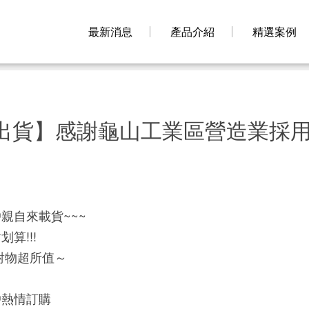
最新消息
產品介紹
精選案例
出貨】感謝龜山工業區營造業採
親自來載貨~~~
算!!!
對物超所值～
戶熱情訂購