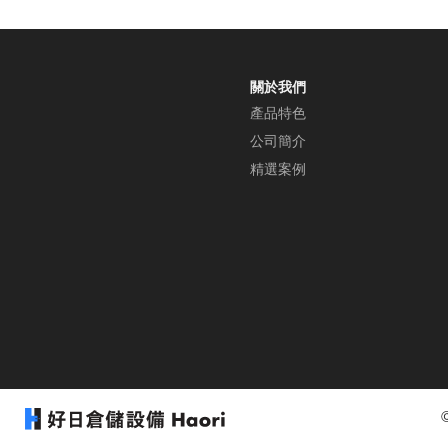
【公司倉儲】藍橘白配色跟
氬焊機完美的結合
關於我們
產品特色
公司簡介
精選案例