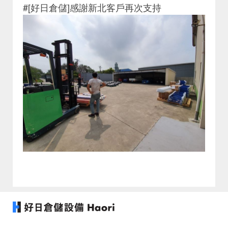
#[好日倉儲]感謝新北客戶再次支持