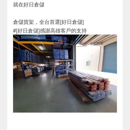
就在好日倉儲
倉儲貨架，全台首選[好日倉儲]
#[好日倉儲]感謝高雄客戶的支持