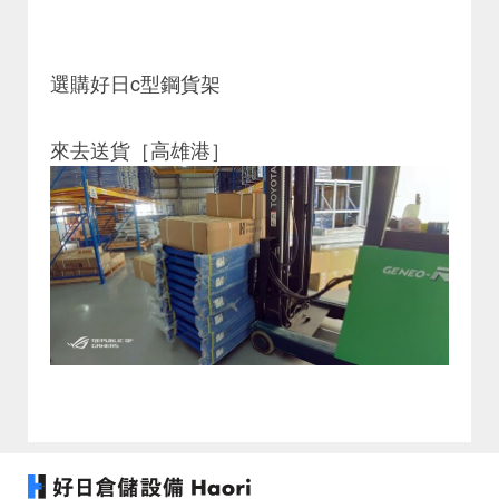
選購好日c型鋼貨架
來去送貨［高雄港］