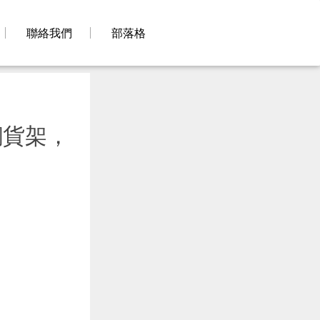
聯絡我們
部落格
鋼貨架，