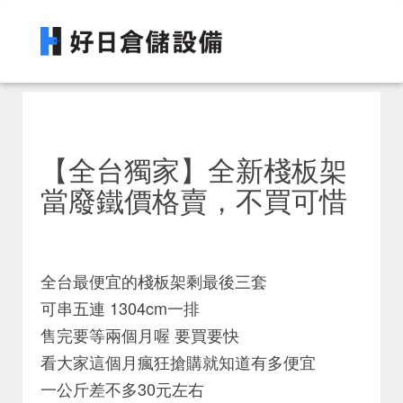
【全台獨家】全新棧板架
當廢鐵價格賣，不買可惜
全台最便宜的棧板架剩最後三套
可串五連 1304cm一排
售完要等兩個月喔 要買要快
看大家這個月瘋狂搶購就知道有多便宜
一公斤差不多30元左右