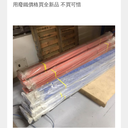
用廢鐵價格買全新品 不買可惜