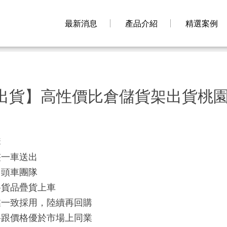
最新消息
產品介紹
精選案例
出貨】高性價比倉儲貨架出貨桃
購
整一車送出
回頭車團隊
將貨品疊貨上車
業一致採用，陸續再回購
料跟價格優於市場上同業