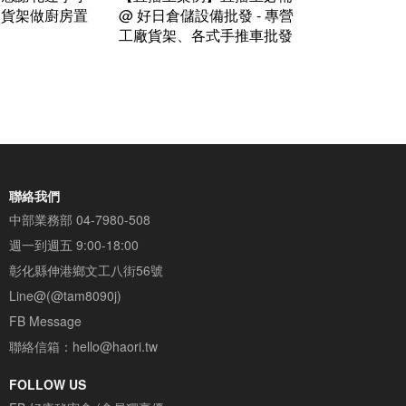
家貨架做廚房置
@ 好日倉儲設備批發 - 專營
工廠貨架、各式手推車批發
聯絡我們
中部業務部
04-7980-508
週一到週五 9:00-18:00
彰化縣伸港鄉文工八街56號
Line@(@tam8090j)
FB Message
聯絡信箱：
hello@haori.tw
FOLLOW US