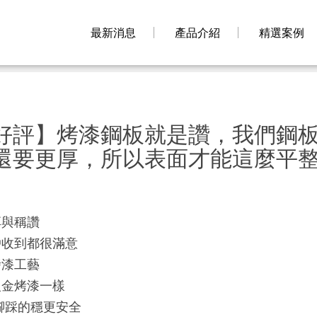
最新消息
產品介紹
精選案例
好評】烤漆鋼板就是讚，我們鋼
還要更厚，所以表面才能這麼平
享與稱讚
戶收到都很滿意
烤漆工藝
鈑金烤漆一樣
腳踩的穩更安全