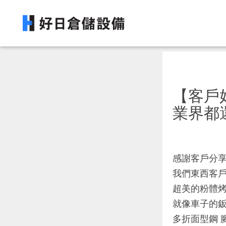
【客戶
業界都
感謝客戶分
我們東西客
超美的粉體
就像車子的
多折面型鋼 