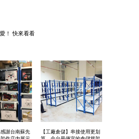
愛！ 快來看看
】感謝台南蘇先
【工廠倉儲】串接使用更划
貨架作店內展示
算，全台最便宜的倉儲貨架