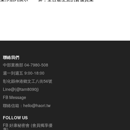
聯絡我們
中部業務部
04-7980-508
週一到週五 9:00-18:00
彰化縣伸港鄉文工八街56號
Line@(@tam8090j)
FB Message
聯絡信箱：
hello@haori.tw
FOLLOW US
FB 好康秘密會 (會員獨享優
惠)