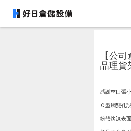
【公司
品理貨
感謝林口張
Ｃ型鋼雙孔
粉體烤漆表