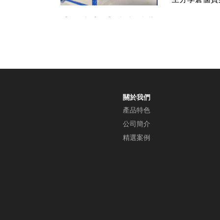
【棧板架案例】感謝台南藥
廠採購好日棧板架全台最厚
用料最扎實，保證比了一圈
最後回來找好日
關於我們
產品特色
公司簡介
精選案例