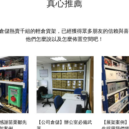
真心推薦
倉儲熱賣千組的輕倉貨架，已經獲得眾多朋友的信賴與喜
他們怎麼說以及怎麼佈置空間吧！
感謝苗栗鄒先
【公司倉儲】辦公室必備武
【展架案例
架案例
器
生採用我們