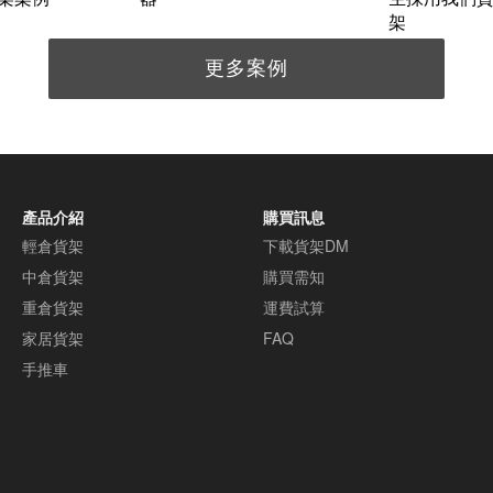
架
更多案例
產品介紹
購買訊息
輕倉貨架
下載貨架DM
中倉貨架
購買需知
重倉貨架
運費試算
家居貨架
FAQ
手推車