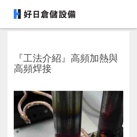
『工法介紹』高頻加熱與
高頻焊接