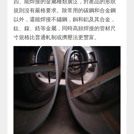
四、能焊接的金屬種類廣泛，對產品的形狀
規則沒有嚴格要求。除常用的碳鋼和合金鋼
以外，還能焊接不鏽鋼，銅和鋁及其合金，
鈦、鎳、鋯等金屬，同時高頻焊接的管材尺
寸規格比普通軋制或擠壓法更豐富。