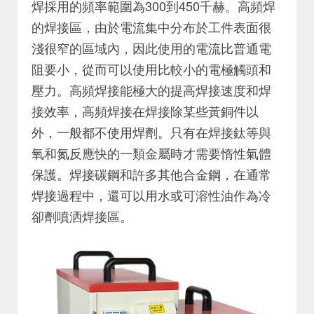
焊採用的頻率範圍為300到450千赫。高頻焊
的焊接區，由於電流集中分布於工件表面很
淺很窄的區域內，因此使用的電流比普通電
阻要小，從而可以使用比較小的電極觸頭和
壓力。高頻焊接能極大的提高焊接速度和焊
接效率，高頻焊接在焊接除某些黃銅件以
外，一般都不使用焊劑。只有在焊接鈦等與
氧和氮反應快的一類金屬時才需要惰性氣體
保護。焊接碳鋼和許多其他合金鋼，在通常
焊接過程中，還可以用水或可溶性油作為冷
卻劑噴洒焊接區。