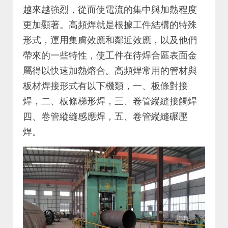
越來越強烈，從而使電流的集中與加熱程度
更加顯著。高頻焊就是根據工件結構的特殊
形式，運用集膚效應和鄰近效應，以及他們
帶來的一些特性，使工件在待焊合區表面金
屬得以快速加熱熔合。高頻焊常用的管材與
板材焊接形式有以下機類，一、板條對接
焊，二、板條梯形焊，三、卷管縱縫接觸焊
四、卷管縱縫感應焊，五、卷管縱縫碾壓
焊。