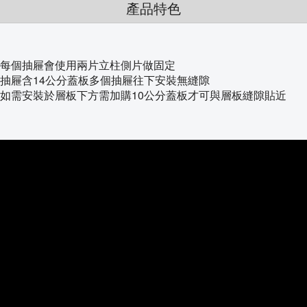
產品特色
每個抽屜會使用兩片立柱側片做固定
抽屜含14公分蓋板多個抽屜往下安裝無縫隙
如需安裝於層板下方需加購10公分蓋板才可與層板縫隙貼近