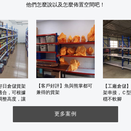
他們怎麼說以及怎麼佈置空間吧！
【客戶好評】魚與熊掌都可
好日倉儲貨架
【工廠倉儲】
兼得的貨架
適合，可根據
架串接，Ｃ型
調整高度，讓
穩不軟腳
更多案例