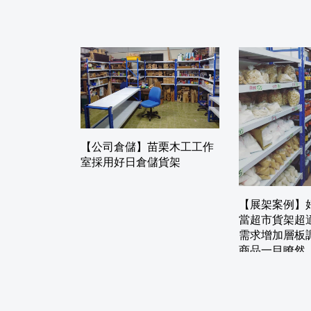
【公司倉儲】苗栗木工工作
室採用好日倉儲貨架
【展架案例】
當超市貨架超
需求增加層板
商品一目瞭然