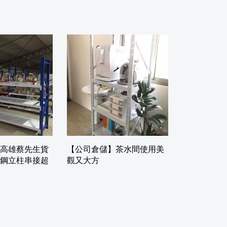
高雄蔡先生貨
【公司倉儲】茶水間使用美
鋼立柱串接超
觀又大方