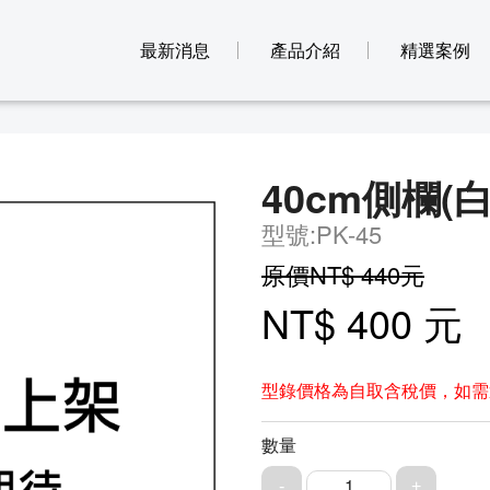
最新消息
產品介紹
精選案例
40cm側欄(白)
型號:PK-45
原價NT$ 440元
NT$ 400 元
型錄價格為自取含稅價，如需
數量
1