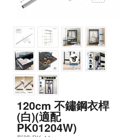
120cm 不鏽鋼衣桿
(白)(適配
PK01204W)