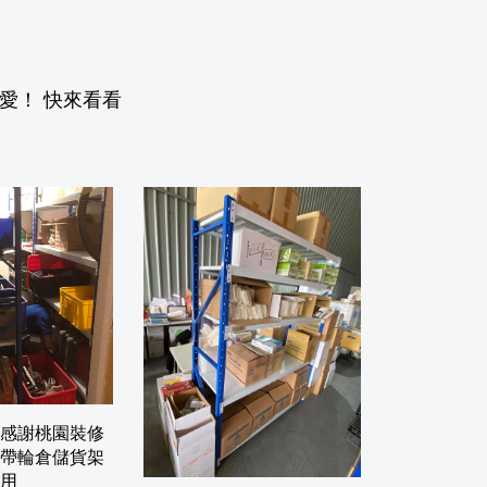
愛！ 快來看看
感謝桃園裝修
帶輪倉儲貨架
用