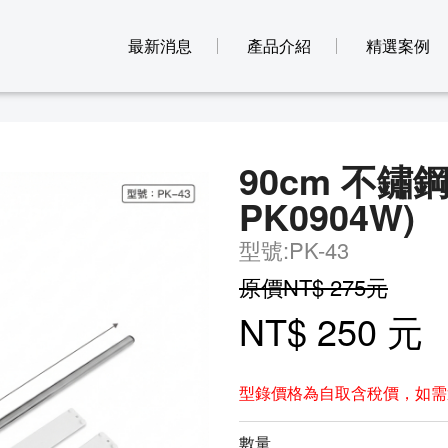
最新消息
產品介紹
精選案例
90cm 不鏽
PK0904W)
型號:PK-43
原價NT$ 275元
NT$ 250 元
型錄價格為自取含稅價，如需
數量