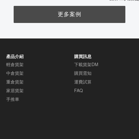
更多案例
產品介紹
購買訊息
輕倉貨架
下載貨架DM
中倉貨架
購買需知
重倉貨架
運費試算
家居貨架
FAQ
手推車