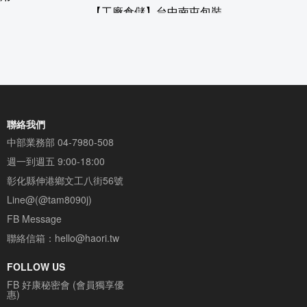
【工廠倉儲】台中南屯包裝
廠貨架使用案例
聯絡我們
中部業務部
04-7980-508
週一到週五 9:00-18:00
彰化縣伸港鄉文工八街56號
Line@(@tam8090j)
FB Message
聯絡信箱：
hello@haori.tw
FOLLOW US
FB 好康秘密會 (會員獨享優
惠)