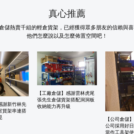
真心推薦
倉儲熱賣千組的輕倉貨架，已經獲得眾多朋友的信賴與喜
他們怎麼說以及怎麼佈置空間吧！
【工廠倉儲】感謝雲林虎尾
張先生倉儲貨架搭配洞洞板
感謝新竹林先
收納能力再升級
室貨架串連搭
晃
【公司倉儲】
公司採用好日
當作工具架使