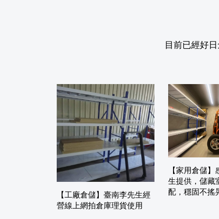
目前已經好日
【家用倉儲】
生提供，儲藏
配，穩固不搖
【工廠倉儲】臺南李先生經
營線上網拍倉庫理貨使用