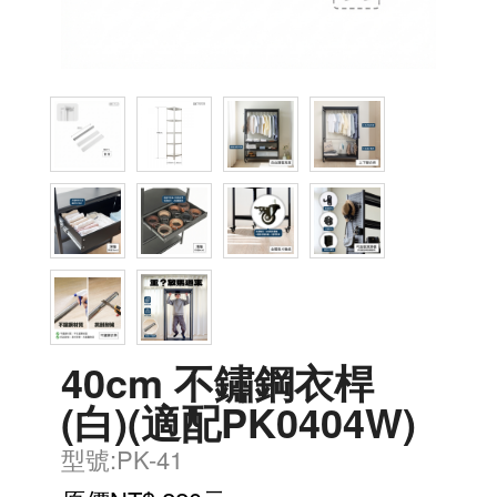
40cm 不鏽鋼衣桿
(白)(適配PK0404W)
型號:PK-41