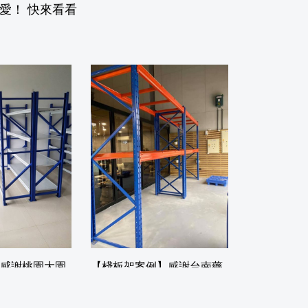
愛！ 快來看看
感謝桃園大園
【棧板架案例】感謝台南藥
輕中型倉儲貨
廠採購好日棧板架全台最厚
間
用料最扎實，保證比了一圈