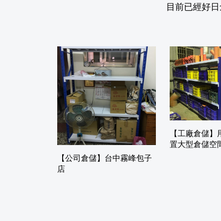
目前已經好日
【工廠倉儲】
置大型倉儲空
【公司倉儲】台中霧峰包子
店