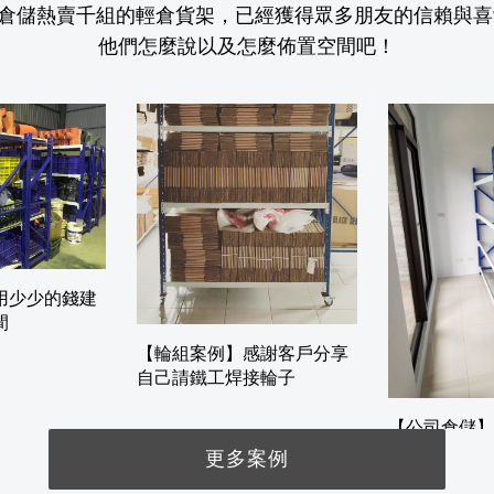
倉儲熱賣千組的輕倉貨架，已經獲得眾多朋友的信賴與喜
他們怎麼說以及怎麼佈置空間吧！
用少少的錢建
間
【輪組案例】感謝客戶分享
自己請鐵工焊接輪子
【公司倉儲】
張先生訂購，
更多案例
架建置理貨空