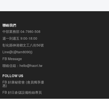
最後回來找好日
聯絡我們
中部業務部
04-7980-508
週一到週五 9:00-18:00
彰化縣伸港鄉文工八街56號
Line@(@tam8090j)
FB Message
聯絡信箱：
hello@haori.tw
FOLLOW US
FB 好康秘密會 (會員獨享優
惠)
FB 好日倉儲設備粉絲專頁