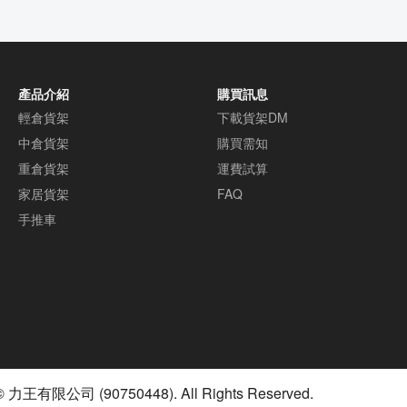
產品介紹
購買訊息
輕倉貨架
下載貨架DM
中倉貨架
購買需知
重倉貨架
運費試算
家居貨架
FAQ
手推車
© 力王有限公司 (90750448). All Rights Reserved.