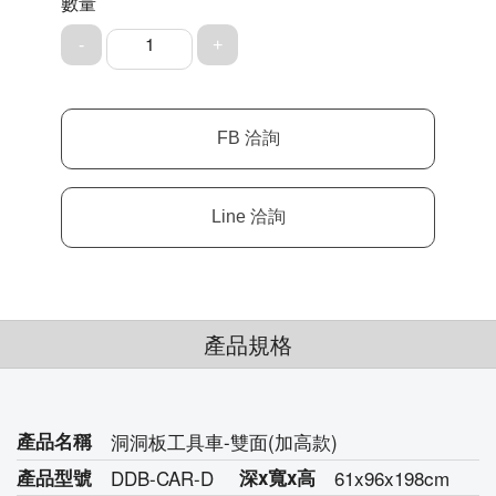
數量
1
產品規格
產品名稱
洞洞板工具車-雙面(加高款)
產品型號
DDB-CAR-D
深
x寬
x高
61x96x198cm