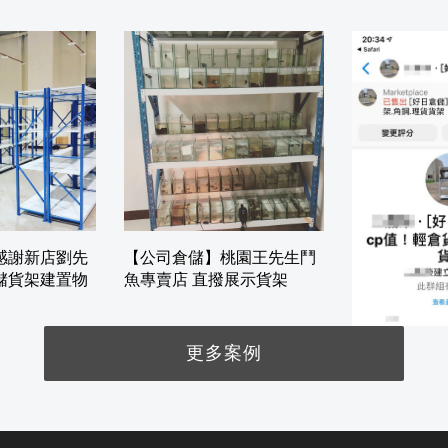
感謝新店劉先
【公司倉儲】桃園王先生鬥
儲貨架建置物
魚專賣店 直撥展示貨架
更多案例
【客戶好評】
是便宜的貨架