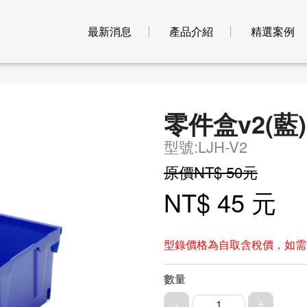
最新消息
產品介紹
精選案例
零件盒v2(藍)
型號:LJH-V2
原價NT$ 50元
NT$ 45 元
型錄價格為自取含稅價，如需
數量
1