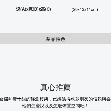
深
(A)
x寬
(B)
x高
(C)
(20x13x11cm)
產品特色
真心推薦
倉儲熱賣千組的輕倉貨架，已經獲得眾多朋友的信賴與喜
他們怎麼說以及怎麼佈置空間吧！